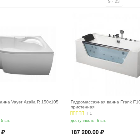
9 - 23
анна Vayer Azalia R 150x105
Гидромассажная ванна Frank F1
пристенная
1
5 шт.
доступность:
6 шт.
₽
187 200.00
₽