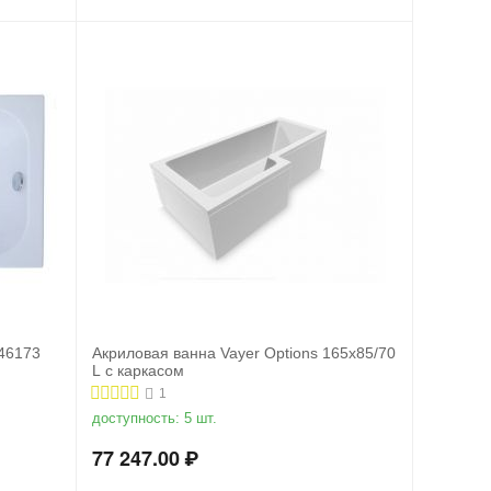
46173
Акриловая ванна Vayer Options 165х85/70
L с каркасом
1
доступность:
5 шт.
77 247.00
₽