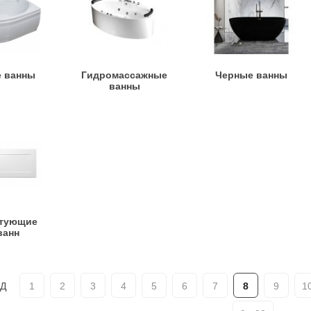
е ванны
Гидромассажные
Черные ванны
ванны
ктующие
ванн
Д
1
2
3
4
5
6
7
8
9
1