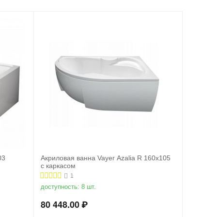
03
Акриловая ванна Vayer Azalia R 160x105
с каркасом
1
доступность:
8 шт.
80 448.00
₽