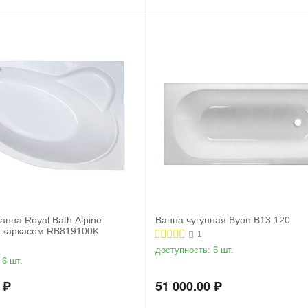
анна Royal Bath Alpine
Ванна чугунная Byon B13 120
с каркасом RB819100K
1
доступность:
6 шт.
6 шт.
₽
51 000.00
₽