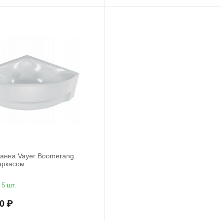
ванна Vayer Boomerang
аркасом
5 шт.
0
₽