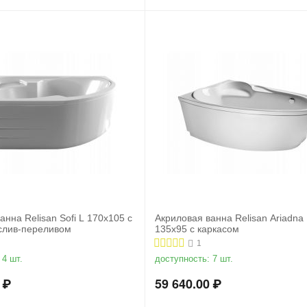
анна Relisan Sofi L 170x105 с
Акриловая ванна Relisan Ariadna 
 слив-переливом
135x95 с каркасом
1
4 шт.
доступность:
7 шт.
₽
59 640.00
₽