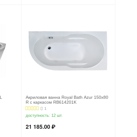
L
Акриловая ванна Royal Bath Azur 150x80
R с каркасом RB614201K
1
доступность:
12 шт.
21 185.00
₽