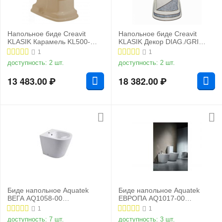
Напольное биде Creavit
Напольное биде Creavit
KLASIK Карамель KL500-
KLASIK Декор DIAG./GRI
00PR00E-0000
KL500.000I0
1
1
доступность:
2 шт.
доступность:
2 шт.
13 483.00
₽
18 382.00
₽
Биде напольное Aquatek
Биде напольное Aquatek
ВЕГА AQ1058-00
ЕВРОПА AQ1017-00
540х365х410 мм
560х360х410 мм
1
1
доступность:
7 шт.
доступность:
3 шт.