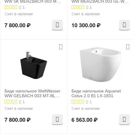
WW SK MERZBACH 003 MT-
WW MERZBACH 003 GL-WT
BL черный матовый
белый глянец
1
1
нет в наличии
нет в наличии
7 800.00
₽
10 300.00
₽
Биде напольное WeltWasser
Биде напольное Aquanet
WW GELBACH 003 MT-BL
Cetus 2.0 B1 LX-1831
черный матовый
1
1
нет в наличии
нет в наличии
7 800.00
₽
6 563.00
₽