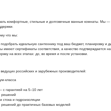
вать комфортные, стильные и долговечные ванные комнаты. Мы — н
ддержки.
му что мы:
одобрать идеальную сантехнику под ваш бюджет, планировку и д
ры имеют сертификаты соответствия, а качество подтверждается 
жку на всех этапах: до, во время и после установки.
т ведущих российских и зарубежных производителей:
ум-класса
 с гарантией на 5–10 лет
х решений
м стока и гидроизоляции
х решений до практичных базовых моделей