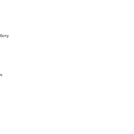
боту.
к.