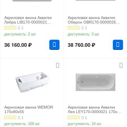
Акриловая ванна Акватек
Акриловая ванна Акватек
Либра LIB170-0000021
Оберон OBR170-0000026
170x70 слив слева
170x70 слив слева
1
1
доступность:
2 шт.
доступность:
3 шт.
36 160.00
₽
38 760.00
₽
Акриловая ванна WEMOR
Акриловая ванна Акватек
170x80x55
Лея LEY170-0000021 170x75
слив слева
1
1
доступность:
100 шт.
доступность:
10 шт.