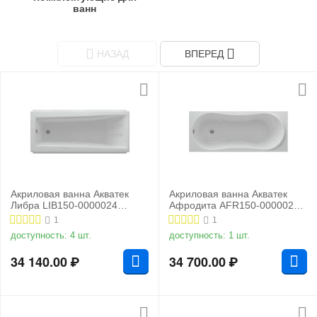
ванн
НАЗАД
ВПЕРЕД
Акриловая ванна Акватек
Акриловая ванна Акватек
Либра LIB150-0000024
Афродита AFR150-0000026
150x70 слив слева
150x70, слив слева
1
1
доступность:
4 шт.
доступность:
1 шт.
34 140.00
₽
34 700.00
₽