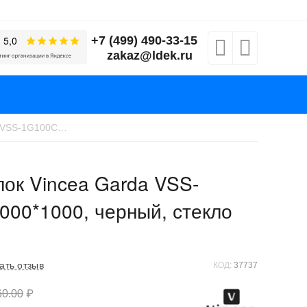
+7 (499) 490-33-15
zakaz@ldek.ru
Душевой уголок Vincea Garda VSS-1G100CLB, 1000*1000, черный, стекло прозрачное
ок Vincea Garda VSS-
000*1000, черный, стекло
ать отзыв
КОД:
37737
60.00
₽