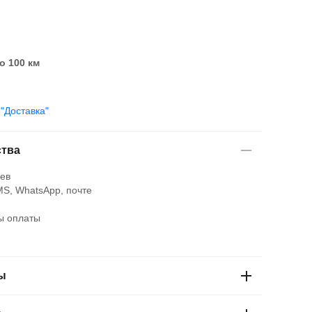
о 100 км
е
"Доставка"
тва
ев
S, WhatsApp, почте
ы оплаты
ы