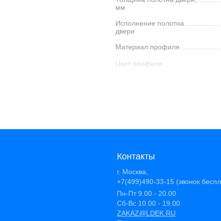
мм
Исполнение полотна
двери
Материал профиля
Цвет профиля
Конструкция дверей
Количество секций двери
Код производителя
Контакты
г. Москва,
+7(499)490-33-15 (звонок бесп
Пн-Пт 9.00 - 20.00
Сб-Вс 10.00 - 19.00
ZAKAZ@LDEK.RU