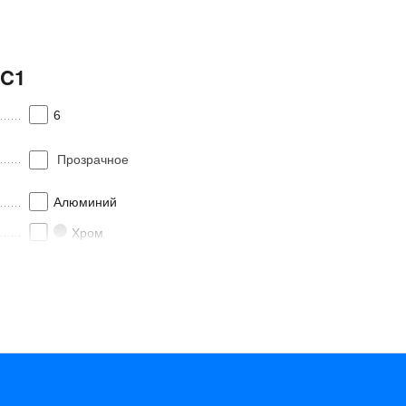
2C1
6
Прозрачное
Алюминий
Хром
Распашная
1
G001079120