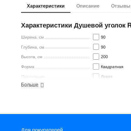
Характеристики
Описание
Отзыв
Характеристики Душевой уголок R
Ширина, см
90
Глубина, см
90
Высота, см
200
Форма
Квадратная
Ориентация
Левая
Больше
Поддон в комплекте
Нет
Толщина стекла, мм
6
Найти похожие
Для покупателей