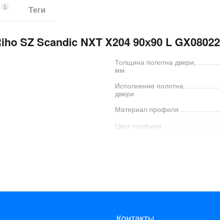
1
ы
Теги
iho SZ Scandic NXT X204 90х90 L GX0802
Толщина полотна двери,
мм
Исполнение полотна
двери
Материал профиля
Цвет профиля
Конструкция дверей
Количество секций двери
Код производителя
Контакты