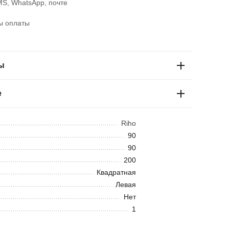
S, WhatsApp, почте
ы оплаты
ы
е
Riho
90
90
200
Квадратная
Левая
Нет
1