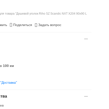
ля товара "Душевой уголок Riho SZ Scandic NXT X204 90х90 L
жить
Поделиться
Задать вопрос
о 100 км
е
"Доставка"
тва
ев