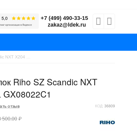
+7 (499) 490-33-15
zakaz@ldek.ru
Душевой уголок Riho SZ Scandic NXT X204 90х90 L GX08022C1
ок Riho SZ Scandic NXT
L GX08022C1
ать отзыв
КОД:
36809
 500.00
₽