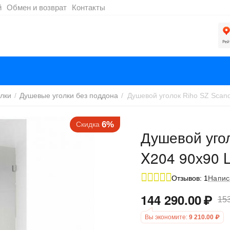
й
Обмен и возврат
Контакты
лки
/
Душевые уголки без поддона
/
6%
Скидка
Душевой угол
X204 90х90 
Отзывов: 1
Напис
144 290.00
₽
153
Вы экономите:
9 210.00
₽