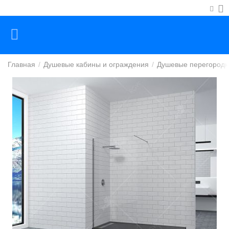
Главная
/
Душевые кабины и ограждения
/
Душевые перегородк