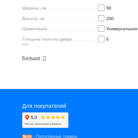
Ширина, см
90
Высота, см
200
Ориентация
Универсальная
Толщина полотна двери,
6
мм
Исполнение полотна
Прозрачное
Больше
двери
Найти похожие
Для покупателей
- Популярные товары