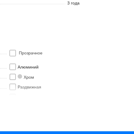
3 года
Прозрачное
Алюминий
Хром
Раздвижная
2
Италия
3 года
MARINO-2-AH-1-130/100-C-Cr