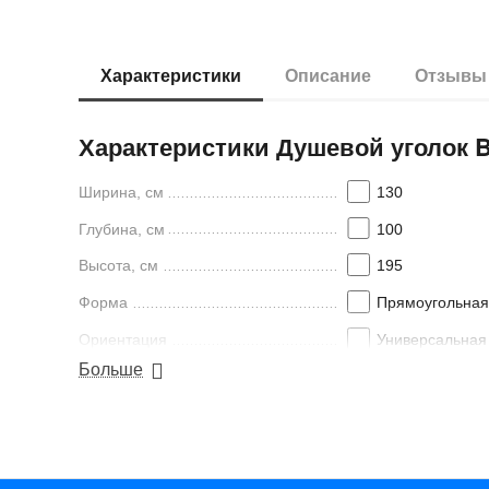
Характеристики
Описание
Отзывы
Характеристики Душевой уголок B
Ширина, см
130
Глубина, см
100
Высота, см
195
Форма
Прямоугольная
Ориентация
Универсальная
Больше
Поддон в комплекте
Нет
Ширина входа, см
50
Толщина стекла, мм
6
Толщина полотна двери,
6