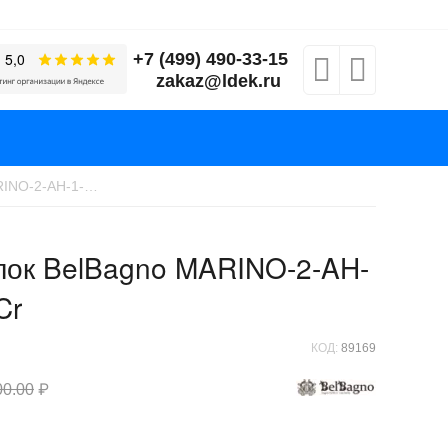
+7 (499) 490-33-15
zakaz@ldek.ru
Душевой уголок BelBagno MARINO-2-AH-1-130/100-C-Cr
лок BelBagno MARINO-2-AH-
Cr
КОД:
89169
00.00
₽